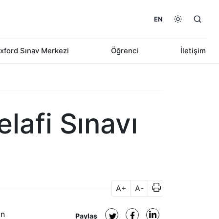
EN
xford Sınav Merkezi
Öğrenci
İletişim
lafi Sınavı
A+
A-
an
Paylaş