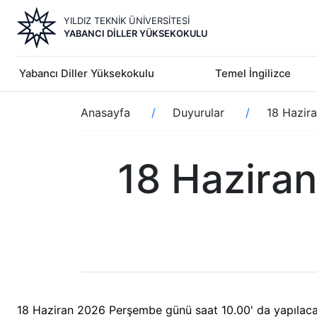
Ana
YILDIZ TEKNİK ÜNİVERSİTESİ
içeriğe
YABANCI DILLER YÜKSEKOKULU
atla
Yabancı Diller Yüksekokulu
Temel İngilizce
Sayfa
Anasayfa
Duyurular
18 Hazir
yolu
18 Haziran
18 Haziran 2026 Perşembe günü saat 10.00' da yapılacak 