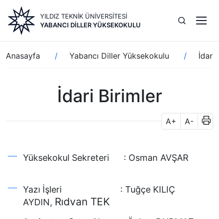
Ana
YILDIZ TEKNİK ÜNİVERSİTESİ
içeriğe
YABANCI DILLER YÜKSEKOKULU
atla
Sayfa
Anasayfa
Yabancı Diller Yüksekokulu
İdari 
yolu
İdari Birimler
A+
A-
Yüksekokul Sekreteri : Osman AVŞAR
Yazı İşleri : Tuğçe KILIÇ
Rıdvan TEK
AYDIN,