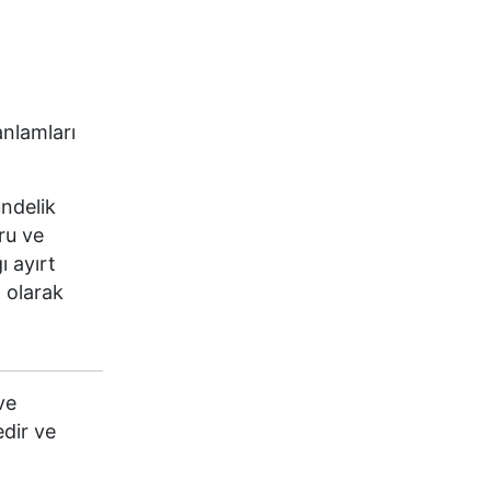
anlamları
ündelik
ru ve
ı ayırt
 olarak
ve
edir ve