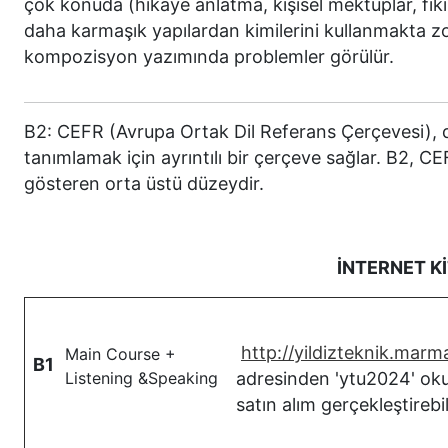
çok konuda (hikâye anlatma, kişisel mektuplar, fikir 
daha karmaşık yapılardan kimilerini kullanmakta zo
kompozisyon yazımında problemler görülür.
B2: CEFR (Avrupa Ortak Dil Referans Çerçevesi), dil
tanımlamak için ayrıntılı bir çerçeve sağlar. B2, CEF
gösteren orta üstü düzeydir.
İNTERNET Kİ
http://yildizteknik.mar
Main Course +
B1
Listening &Speaking
adresinden 'ytu2024' oku
satın alım gerçekleştirebili