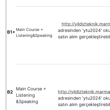
http://yildizteknik.ma
Main Course +
adresinden 'ytu2024' oku
B1+
Listening&Speaking
satın alım gerçekleştirebili
Main Course +
http://yildizteknik.marm
B2
Listening
adresinden 'ytu2024' oku
&Speaking
satın alım gerçekleştirebili