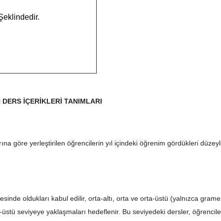
eklindedir.
 DERS İÇERİKLERİ TANIMLARI
ına göre yerleştirilen öğrencilerin yıl içindeki öğrenim gördükleri düzey
sinde oldukları kabul edilir, orta-altı, orta ve orta-üstü (yalnızca gra
a-üstü seviyeye yaklaşmaları hedeflenir. Bu seviyedeki dersler, öğrencil