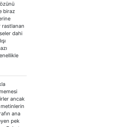
n özünü
e biraz
erine
r rastlanan
seler dahi
ışı
bazı
enellikle
kla
lememesi
irler ancak
 metinlerin
grafın ana
meyen pek