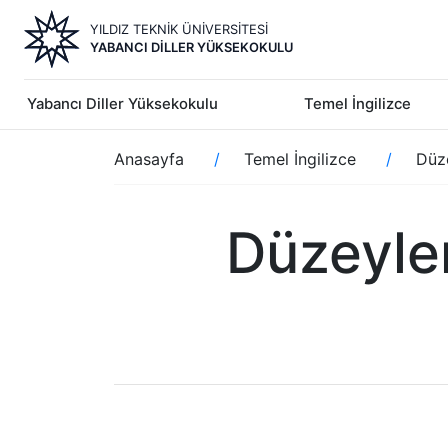
Ana
YILDIZ TEKNİK ÜNİVERSİTESİ
içeriğe
YABANCI DILLER YÜKSEKOKULU
atla
Yabancı Diller Yüksekokulu
Temel İngilizce
Sayfa
Anasayfa
Temel İngilizce
Düze
yolu
Düzeyler