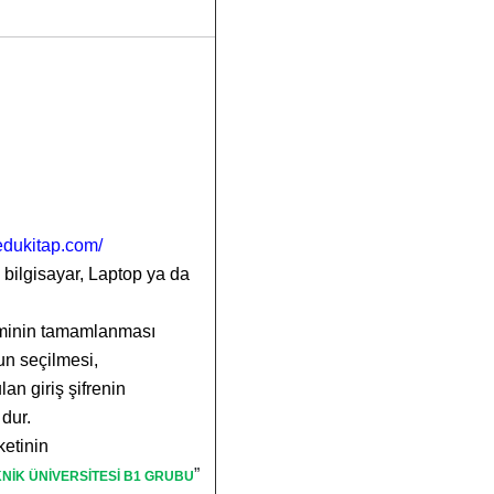
edukitap.com/
 bilgisayar, Laptop ya da
leminin tamamlanması
n seçilmesi,
lan giriş şifrenin
U
dur.
ketinin
”
KNİK ÜNİVERSİTESİ B1 GRUBU