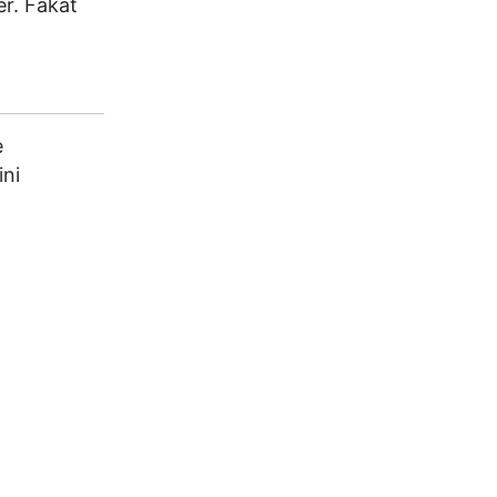
er. Fakat
e
ini