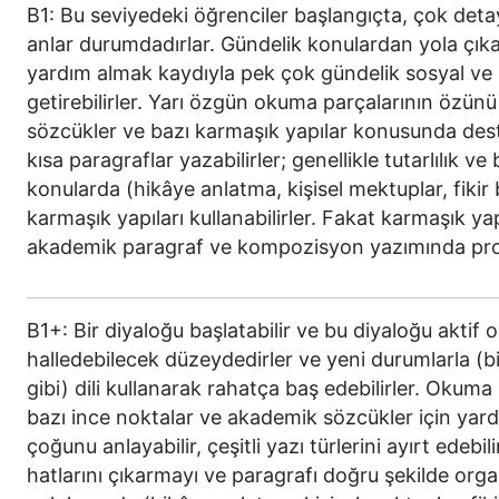
B1: Bu seviyedeki öğrenciler başlangıçta, çok deta
anlar durumdadırlar. Gündelik konulardan yola çıka
yardım almak kaydıyla pek çok gündelik sosyal ve p
getirebilirler. Yarı özgün okuma parçalarının özünü
sözcükler ve bazı karmaşık yapılar konusunda des
kısa paragraflar yazabilirler; genellikle tutarlılık
konularda (hikâye anlatma, kişisel mektuplar, fikir
karmaşık yapıları kullanabilirler. Fakat karmaşık ya
akademik paragraf ve kompozisyon yazımında prob
B1+: Bir diyaloğu başlatabilir ve bu diyaloğu aktif ol
halledebilecek düzeydedirler ve yeni durumlarla (b
gibi) dili kullanarak rahatça baş edebilirler. Okuma
bazı ince noktalar ve akademik sözcükler için yard
çoğunu anlayabilir, çeşitli yazı türlerini ayırt edeb
hatlarını çıkarmayı ve paragrafı doğru şekilde or