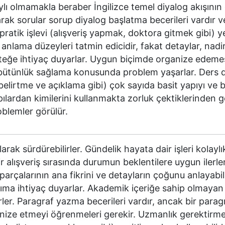
ylı olmamakla beraber İngilizce temel diyalog akışını
rak sorular sorup diyalog başlatma becerileri vardır v
ratik işlevi (alışveriş yapmak, doktora gitmek gibi) y
 anlama düzeyleri tatmin edicidir, fakat detaylar, nadi
teğe ihtiyaç duyarlar. Uygun biçimde organize edeme
 ve bütünlük sağlama konusunda problem yaşarlar. Ders d
 belirtme ve açıklama gibi) çok sayıda basit yapıyı ve 
pılardan kimilerini kullanmakta zorluk çektiklerinden g
lemler görülür.
arak sürdürebilirler. Gündelik hayata dair işleri kolaylı
ir alışveriş sırasında durumun beklentilere uygun iler
 parçalarının ana fikrini ve detayların çoğunu anlayabil
ıma ihtiyaç duyarlar. Akademik içeriğe sahip olmayan
ilirler. Paragraf yazma becerileri vardır, ancak bir para
ganize etmeyi öğrenmeleri gerekir. Uzmanlık gerektir