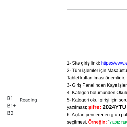
1- Site giriş linki:
https://www.
2- Tüm işlemler için Masaüstü
Tablet kullanılması önemlidir.
3- Giriş Panelinden Kayıt iş
4- Kategori bölümünden Okulu
B1
Reading
5- Kategori okul girişi için soru
B1+
şifre:
2024YT
yazılması;
B2
6- Açılan pencereden grup pa
seçilmesi,
Örneğin:
“
YILDIZ TE