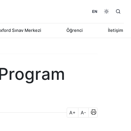
EN
xford Sınav Merkezi
Öğrenci
İletişim
, Program
A+
A-