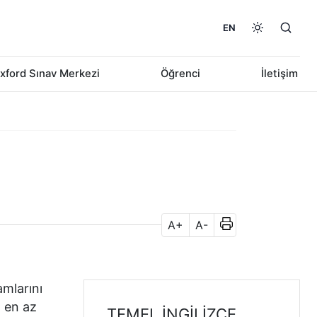
EN
xford Sınav Merkezi
Öğrenci
İletişim
A+
A-
amlarını
m en az
TEMEL İNGILIZCE