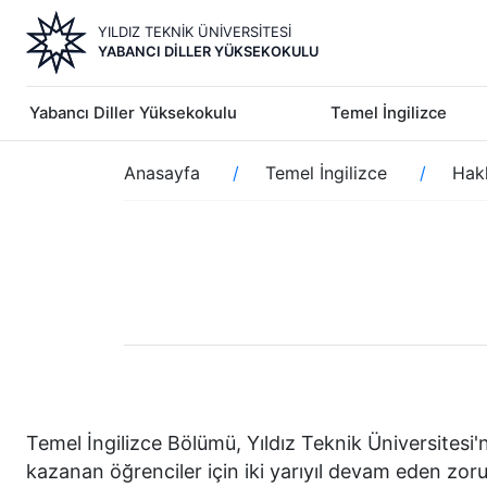
Ana
YILDIZ TEKNİK ÜNİVERSİTESİ
içeriğe
YABANCI DILLER YÜKSEKOKULU
atla
Yabancı Diller Yüksekokulu
Temel İngilizce
Sayfa
Anasayfa
Temel İngilizce
Hak
yolu
Temel İngilizce Bölümü, Yıldız Teknik Üniversitesi'n
kazanan öğrenciler için iki yarıyıl devam eden zoru