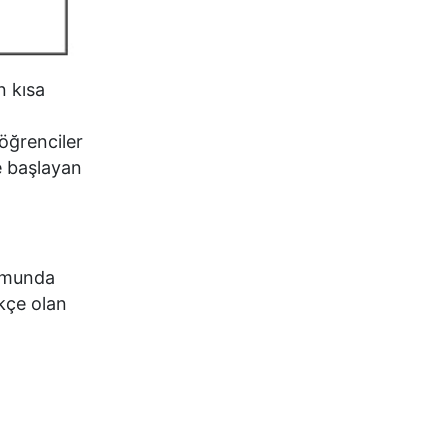
n kısa
 öğrenciler
e başlayan
rumunda
kçe olan