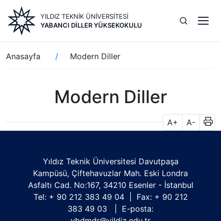
Ana
YILDIZ TEKNİK ÜNİVERSİTESİ
içeriğe
YABANCI DILLER YÜKSEKOKULU
atla
Sayfa
Anasayfa
Modern Diller
yolu
Modern Diller
A+
A-
Yıldız Teknik Üniversitesi Davutpaşa
Kampüsü, Çiftehavuzlar Mah. Eski Londra
Asfaltı Cad. No:167, 34210 Esenler - İstanbul
Tel: + 90 212 383 49 04 | Fax: + 90 212
383 49 03 | E-posta:
ybdmdr@yildiz.edu.tr