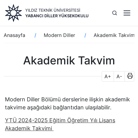
Ana
YILDIZ TEKNİK ÜNİVERSİTESİ
içeriğe
YABANCI DILLER YÜKSEKOKULU
atla
Sayfa
Anasayfa
Modern Diller
Akademik Takvim
yolu
Akademik Takvim
A+
A-
Modern Diller Bölümü derslerine ilişkin akademik
takvime aşağıdaki bağlantıdan ulaşılabilir.
YTÜ 2024-2025 Eğitim Öğretim Yılı Lisans
Akademik Takvimi