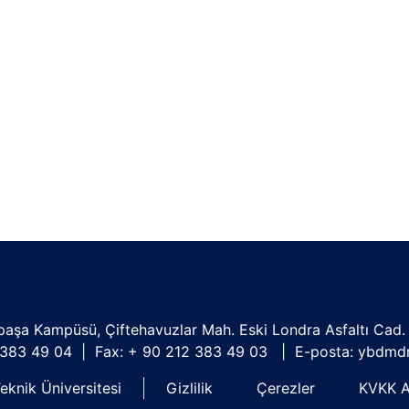
tpaşa Kampüsü, Çiftehavuzlar Mah. Eski Londra Asfaltı Cad. 
2 383 49 04 | Fax: + 90 212 383 49 03 | E-posta:
ybdmdr
eknik Üniversitesi
Gizlilik
Çerezler
KVKK A