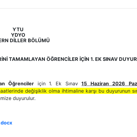
YTU
YDYO
RN DİLLER BÖLÜMÜ
İNİ TAMAMLAYAN ÖĞRENCİLER İÇİN 1. EK SINAV DUYU
yan Öğrenciler
için
1. Ek Sınav
1
5 Haziran 2026 Paza
saatlerinde değişiklik olma ihtimaline karşı bu duyurunun 
mize duyurulur.
i.docx