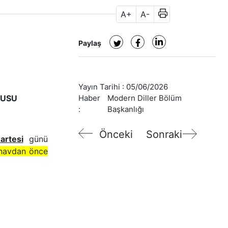
A+
A-
Paylaş
Yayın Tarihi :
05/06/2026
RUSU
Haber
Modern Diller Bölüm
:
Başkanlığı
Önceki
Sonraki
rtesi
günü
sınavdan önce