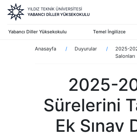
Ana
YILDIZ TEKNİK ÜNİVERSİTESİ
içeriğe
YABANCI DILLER YÜKSEKOKULU
atla
Yabancı Diller Yüksekokulu
Temel İngilizce
Sayfa
Anasayfa
Duyurular
2025-202
yolu
Salonları
2025-20
Sürelerini 
Ek Sınav 