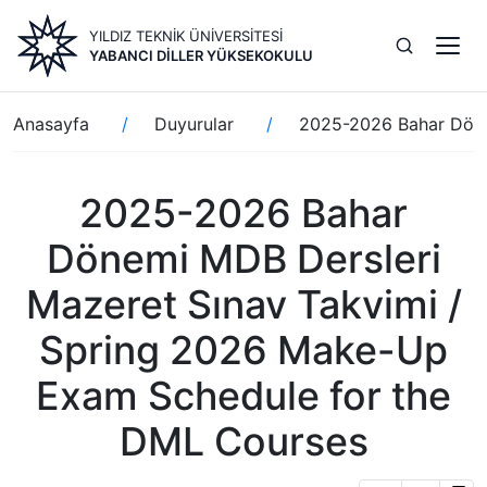
Ana
YILDIZ TEKNİK ÜNİVERSİTESİ
içeriğe
YABANCI DILLER YÜKSEKOKULU
atla
Sayfa
Anasayfa
Duyurular
2025-2026 Bahar Döne
yolu
2025-2026 Bahar
Dönemi MDB Dersleri
Mazeret Sınav Takvimi /
Spring 2026 Make-Up
Exam Schedule for the
DML Courses